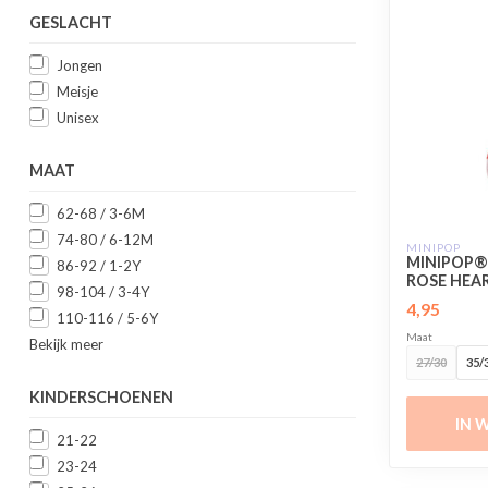
GESLACHT
Jongen
Meisje
Unisex
MAAT
62-68 / 3-6M
74-80 / 6-12M
MINIPOP
MINIPOP®
86-92 / 1-2Y
ROSE HEAR
98-104 / 3-4Y
4,95
110-116 / 5-6Y
Maat
Bekijk meer
27/30
35/
KINDERSCHOENEN
IN 
21-22
23-24