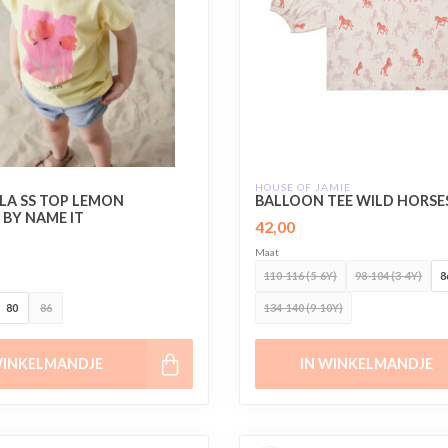
HOUSE OF JAMIE
LA SS TOP LEMON
BALLOON TEE WILD HORSE
 BY NAME IT
42,00
Maat
110-116 (5-6Y)
98-104 (3-4Y)
8
80
86
134-140 (9-10Y)
WINKELMANDJE
IN WINKELMANDJE