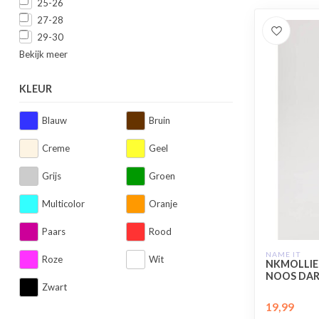
25-26
27-28
29-30
Bekijk meer
KLEUR
Blauw
Bruin
Creme
Geel
Grijs
Groen
Multicolor
Oranje
Paars
Rood
NAME IT
Roze
Wit
NKMOLLIE
NOOS DARK
Zwart
19,99