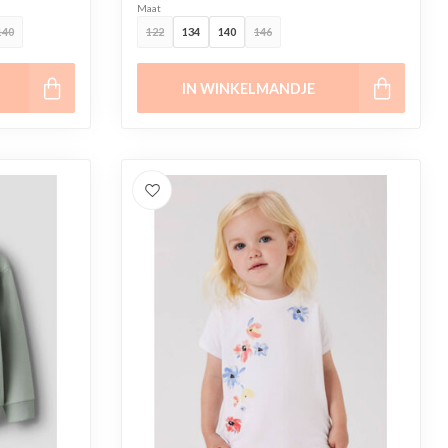
Maat
140
122
134
140
146
IN WINKELMANDJE