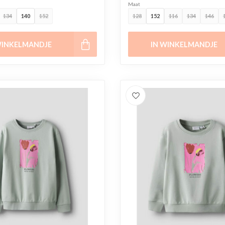
Maat
134
140
152
128
152
116
134
146
WINKELMANDJE
IN WINKELMANDJE