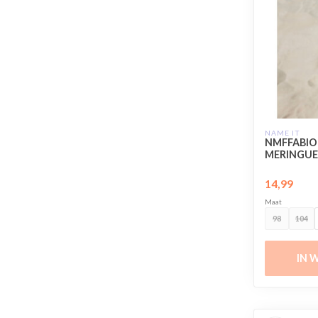
NAME IT
NMFFABIO
MERINGUE
14,99
Maat
98
104
IN 