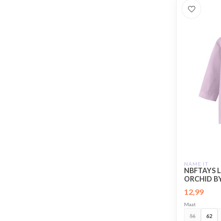
NAME IT
NBFTAYS 
ORCHID BY
12,99
Maat
56
62