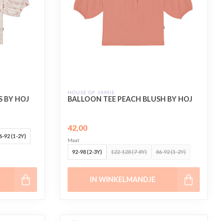
HOUSE OF JAMIE
S BY HOJ
BALLOON TEE PEACH BLUSH BY HOJ
42,00
6-92 (1-2Y)
Maat
92-98 (2-3Y)
122-128 (7-8Y)
86-92 (1-2Y)
IN WINKELMANDJE