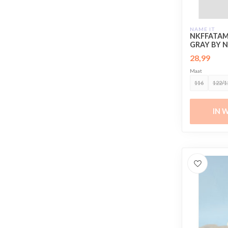
NAME IT
NKFFATAM
GRAY BY N
28,99
Maat
116
122/1
IN 