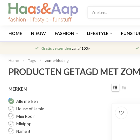
HOME
NIEUW
FASHION
LIFESTYLE
FUNSTU
Gratis verzenden
vanaf 100,-
Home
/
Tags
/
zomerkleding
PRODUCTEN GETAGD MET ZOM
MERKEN
Alle merken
House of Jamie
Mini Rodini
Minipop
Name it