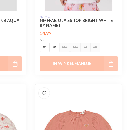
NAME IT
UNB AQUA
NMFFABIOLA SS TOP BRIGHT WHITE
BY NAME IT
14,99
Maat
92
86
110
104
80
98
IN WINKELMANDJE