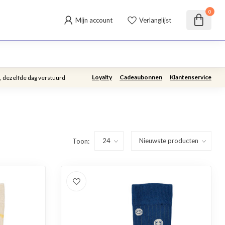
0
Mijn account
Verlanglijst
Loyalty
Cadeaubonnen
Klantenservice
, dezelfde dag verstuurd
Toon: