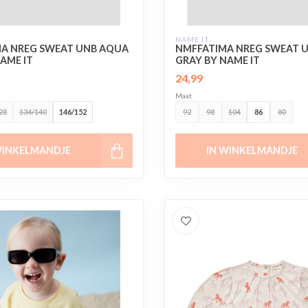
NAME IT
A NREG SWEAT UNB AQUA
NMFFATIMA NREG SWEAT 
AME IT
GRAY BY NAME IT
24,99
Maat
28
134/140
146/152
92
98
104
86
80
WINKELMANDJE
IN WINKELMANDJE