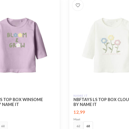
NAME IT
LS TOP BOX WINSOME
NBFTAYS LS TOP BOX CLO
 NAME IT
BY NAME IT
12,99
Maat
68
62
68