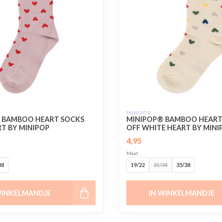
MINIPOP
 BAMBOO HEART SOCKS
MINIPOP® BAMBOO HEART
T BY MINIPOP
OFF WHITE HEART BY MINI
4,95
Maat
38
19/22
31/34
35/38
WINKELMANDJE
IN WINKELMANDJE