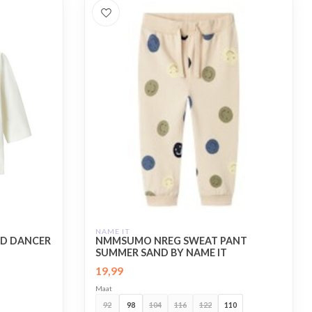
NAME IT
UD DANCER
NMMSUMO NREG SWEAT PANT
SUMMER SAND BY NAME IT
19,99
Maat
92
98
104
116
122
110