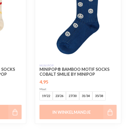
MINIPOP
 SOCKS
MINIPOP® BAMBOO MOTIF SOCKS
POP
COBALT SMILIE BY MINIPOP
4,95
Maat
19/22
23/26
27/30
31/34
35/38
IN WINKELMANDJE