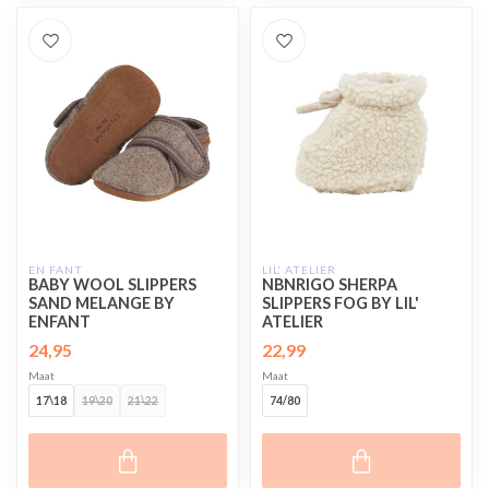
EN FANT
LIL' ATELIER
BABY WOOL SLIPPERS
NBNRIGO SHERPA
SAND MELANGE BY
SLIPPERS FOG BY LIL'
ENFANT
ATELIER
24,95
22,99
Maat
Maat
17\18
19\20
21\22
74/80