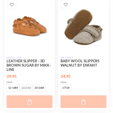
MIKK-LINE
EN FANT
LEATHER SLIPPER - 3D
BABY WOOL SLIPPERS
BROWN SUGAR BY MIKK-
WALNUT BY ENFANT
LINE
29,95
24,95
Maat
Maat
12-18M
18-24M
24-36M
17\18