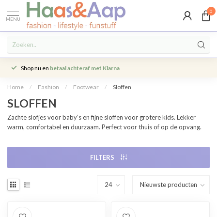
0
MENU
Shop nu en
betaal achteraf met Klarna
Home
/
Fashion
/
Footwear
/
Sloffen
SLOFFEN
Zachte slofjes voor baby’s en fijne sloffen voor grotere kids. Lekker
warm, comfortabel en duurzaam. Perfect voor thuis of op de opvang.
FILTERS