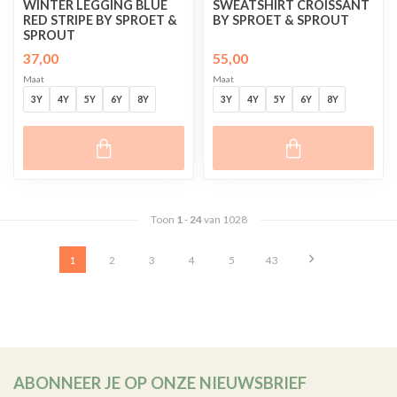
WINTER LEGGING BLUE
SWEATSHIRT CROISSANT
RED STRIPE BY SPROET &
BY SPROET & SPROUT
SPROUT
37,00
55,00
Maat
Maat
3Y
4Y
5Y
6Y
8Y
3Y
4Y
5Y
6Y
8Y
Toon
1
-
24
van 1028
1
2
3
4
5
43
ABONNEER JE OP ONZE NIEUWSBRIEF