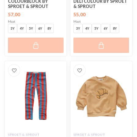
COLOURBLOCK BY
DELI COLOUR BY SPROET
SPROET & SPROUT
& SPROUT
57,00
55,00
Maat
Maat
3Y
4Y
5Y
6Y
8Y
3Y
4Y
5Y
6Y
8Y
SPROET & SPROUT
SPROET & SPROUT