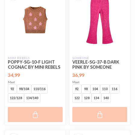
MINI REBELS
SOMEONE
POPPY-SG-10-F LIGHT
VEERLE-SG-37-B DARK
COGNAC BY MINI REBELS
PINK BY SOMEONE
34,99
36,99
Maat
Maat
92
98/104
110/116
92
98
104
110
116
122/128
134/140
122
128
134
140