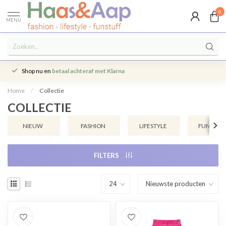
0
MENU
Shop nu en
betaal achteraf met Klarna
Home
/
Collectie
COLLECTIE
NIEUW
FASHION
LIFESTYLE
FUNSTUF
FILTERS