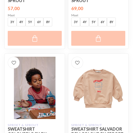
SPROUT
SPROUT
57,00
69,00
Maat
Maat
3Y
4Y
5Y
6Y
8Y
3Y
4Y
5Y
6Y
8Y
SPROET & SPROUT
SPROET & SPROUT
SWEATSHIRT
SWEATSHIRT SALVADOR