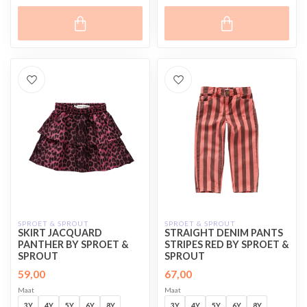
SPROET & SPROUT
SPROET & SPROUT
SKIRT JACQUARD
STRAIGHT DENIM PANTS
PANTHER BY SPROET &
STRIPES RED BY SPROET &
SPROUT
SPROUT
59,00
67,00
Maat
Maat
3Y
4Y
5Y
6Y
8Y
3Y
4Y
5Y
6Y
8Y