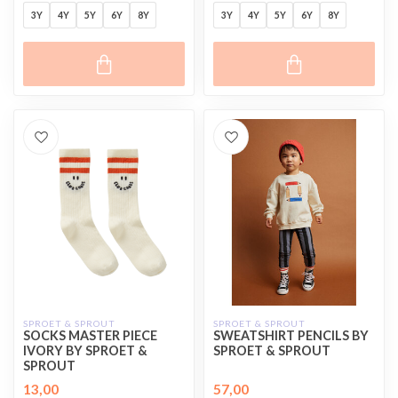
3Y
4Y
5Y
6Y
8Y
3Y
4Y
5Y
6Y
8Y
SPROET & SPROUT
SPROET & SPROUT
SOCKS MASTER PIECE
SWEATSHIRT PENCILS BY
IVORY BY SPROET &
SPROET & SPROUT
SPROUT
13,00
57,00