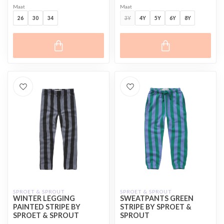
Maat
Maat
26
30
34
3Y
4Y
5Y
6Y
8Y
SPROET & SPROUT
SPROET & SPROUT
WINTER LEGGING
SWEATPANTS GREEN
PAINTED STRIPE BY
STRIPE BY SPROET &
SPROET & SPROUT
SPROUT