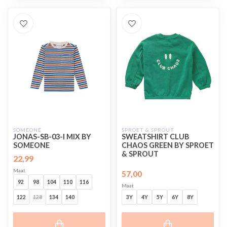
SOMEONE
SPROET & SPROUT
JONAS-SB-03-I MIX BY
SWEATSHIRT CLUB
SOMEONE
CHAOS GREEN BY SPROET
& SPROUT
22,99
Maat
57,00
92
98
104
110
116
Maat
122
128
134
140
3Y
4Y
5Y
6Y
8Y