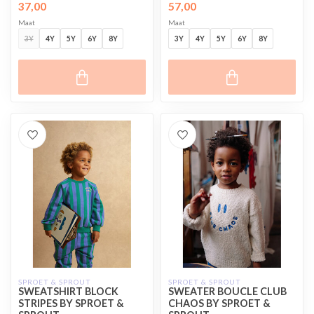
37,00
57,00
Maat
Maat
3Y
4Y
5Y
6Y
8Y
3Y
4Y
5Y
6Y
8Y
SPROET & SPROUT
SPROET & SPROUT
SWEATSHIRT BLOCK
SWEATER BOUCLE CLUB
STRIPES BY SPROET &
CHAOS BY SPROET &