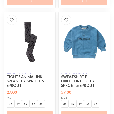
SPROET & SPROUT
SPROET & SPROUT
TIGHTS ANIMAL INK
SWEATSHIRT EL
SPLASH BY SPROET &
DIRECTOR BLUE BY
SPROUT
SPROET & SPROUT
27,00
57,00
Maat
Maat
3Y
4Y
5Y
6Y
8Y
3Y
4Y
5Y
6Y
8Y