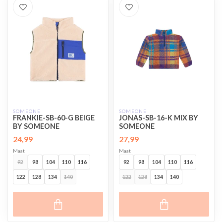
SOMEONE
SOMEONE
FRANKIE-SB-60-G BEIGE
JONAS-SB-16-K MIX BY
BY SOMEONE
SOMEONE
24,99
27,99
Maat
Maat
92
98
104
110
116
92
98
104
110
116
122
128
134
140
122
128
134
140