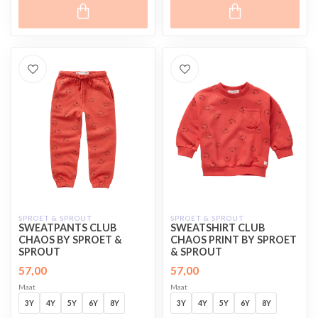
SPROET & SPROUT
SPROET & SPROUT
SWEATPANTS CLUB
SWEATSHIRT CLUB
CHAOS BY SPROET &
CHAOS PRINT BY SPROET
SPROUT
& SPROUT
57,00
57,00
Maat
Maat
3Y
4Y
5Y
6Y
8Y
3Y
4Y
5Y
6Y
8Y