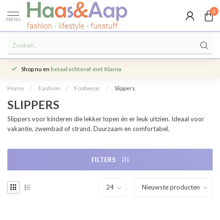
0
MENU
Shop nu en
betaal achteraf met Klarna
Home
/
Fashion
/
Footwear
/
Slippers
SLIPPERS
Slippers voor kinderen die lekker lopen én er leuk uitzien. Ideaal voor
vakantie, zwembad of strand. Duurzaam en comfortabel.
FILTERS