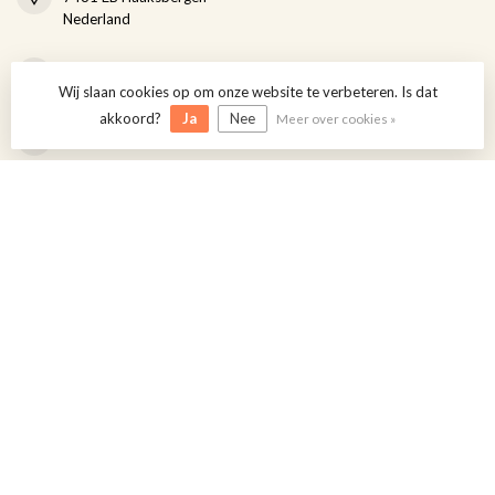
Nederland
+31 6 16 11 37 77
Wij slaan cookies op om onze website te verbeteren. Is dat
akkoord?
Ja
Nee
Meer over cookies »
+31 6 16 11 37 77
info@haasenaap.nl
CATEGORIEËN
INFORMATIE
MIJN ACCOUNT