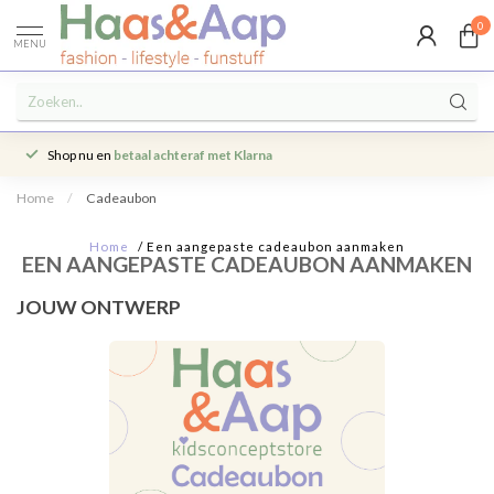
0
MENU
Shop nu en
betaal achteraf met Klarna
Home
/
Cadeaubon
Home
/ Een aangepaste cadeaubon aanmaken
EEN AANGEPASTE CADEAUBON AANMAKEN
JOUW ONTWERP