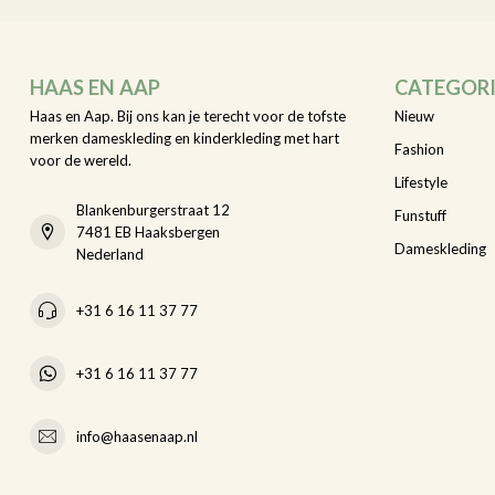
HAAS EN AAP
CATEGOR
Haas en Aap. Bij ons kan je terecht voor de tofste
Nieuw
merken dameskleding en kinderkleding met hart
Fashion
voor de wereld.
Lifestyle
Blankenburgerstraat 12
Funstuff
7481 EB Haaksbergen
Dameskleding
Nederland
+31 6 16 11 37 77
+31 6 16 11 37 77
info@haasenaap.nl