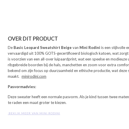
OVER DIT PRODUCT
De
Basic Leopard Sweatshirt Beige
van
Mini Rodini
is een stijlvolle
vervaardigd uit 100% GOTS-gecertificeerd biologisch katoen, wat zorgt
is voorzien van een all-over luipaardprint, wat een speelse en modieuze ui
ribgebreide boorden bij de hals, manchetten en zoom voor extra comfo
bekend om zijn focus op duurzaamheid en ethische productie, wat deze swe
maakt.
​
minirodini.com
Pasvormadvies:
Deze sweater heeft een normale pasvorm.
Als je kind tussen twee maten in
te raden een maat groter te kiezen.
 BEKIJK MEER VAN MINI RODINI