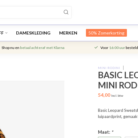
FF
DAMESKLEDING
MERKEN
50% Zomerkorting
Shop nu en
betaal achteraf met Klarna
Voor
16:00 uur
besteld
MINI RODINI
BASIC LE
MINI ROD
54,00
Incl. btw
Basic Leopard Sweatsh
luipaardprint, gemaak
Maat:
*