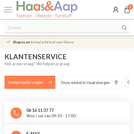
0
MENU
Shop nu en
betaal achteraf met Klarna
KLANTENSERVICE
Heb je een vraag? We helpen je graag.
Veelgestelde vragen
Ove
Onze winkel in Haaksbergen
06 16 11 37 77
Woe / zat van 09:30 - 17:00
E-MAIL