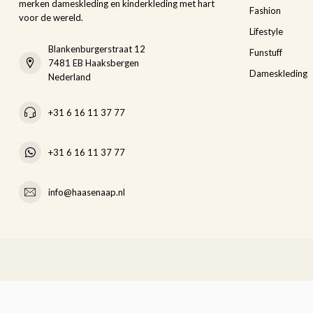
merken dameskleding en kinderkleding met hart
Fashion
voor de wereld.
Lifestyle
Blankenburgerstraat 12
Funstuff
7481 EB Haaksbergen
Dameskleding
Nederland
+31 6 16 11 37 77
+31 6 16 11 37 77
info@haasenaap.nl