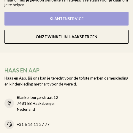
maat of heb je gewoon behoefte aan advies? We staan voor je klaar om
je te helpen.
KLANTENSERVICE
ONZE WINKEL IN HAAKSBERGEN
HAAS EN AAP
Haas en Aap. Bij ons kan je terecht voor de tofste merken dameskleding
en kinderkleding met hart voor de wereld.
Blankenburgerstraat 12
7481 EB Haaksbergen
Nederland
+31 6 16 11 37 77