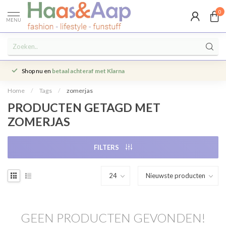
0
MENU
Shop nu en
betaal achteraf met Klarna
Home
/
Tags
/
zomerjas
PRODUCTEN GETAGD MET
ZOMERJAS
FILTERS
GEEN PRODUCTEN GEVONDEN!