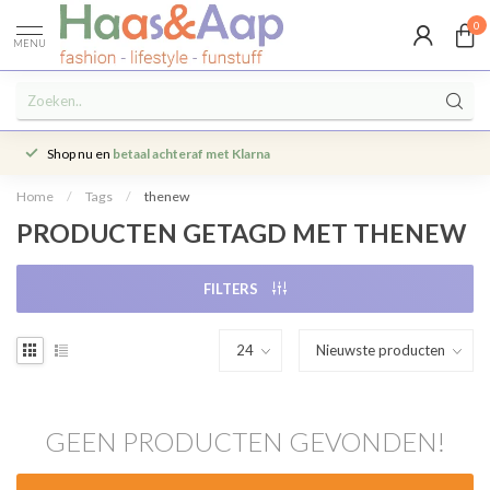
0
MENU
Shop nu en
betaal achteraf met Klarna
Home
/
Tags
/
thenew
PRODUCTEN GETAGD MET THENEW
FILTERS
GEEN PRODUCTEN GEVONDEN!