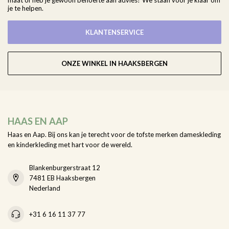
maat of heb je gewoon behoefte aan advies? We staan voor je klaar om
je te helpen.
KLANTENSERVICE
ONZE WINKEL IN HAAKSBERGEN
HAAS EN AAP
Haas en Aap. Bij ons kan je terecht voor de tofste merken dameskleding
en kinderkleding met hart voor de wereld.
Blankenburgerstraat 12
7481 EB Haaksbergen
Nederland
+31 6 16 11 37 77