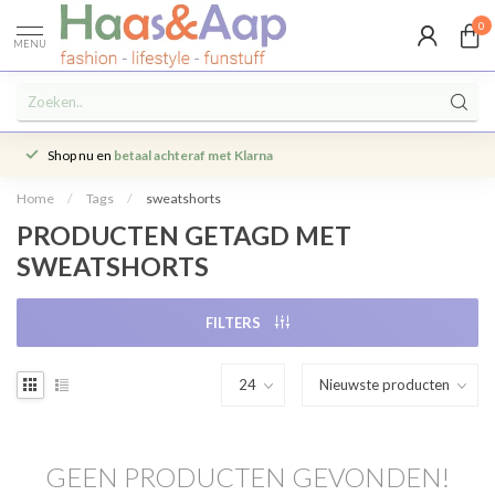
0
MENU
Shop nu en
betaal achteraf met Klarna
Home
/
Tags
/
sweatshorts
PRODUCTEN GETAGD MET
SWEATSHORTS
FILTERS
GEEN PRODUCTEN GEVONDEN!