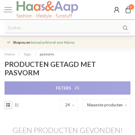
0
MENU
Shop nu en
betaal achteraf met Klarna
Home
/
Tags
/
pasvorm
PRODUCTEN GETAGD MET
PASVORM
FILTERS
GEEN PRODUCTEN GEVONDEN!