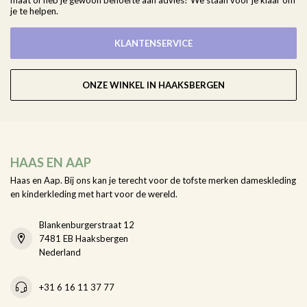
maat of heb je gewoon behoefte aan advies? We staan voor je klaar om
je te helpen.
KLANTENSERVICE
ONZE WINKEL IN HAAKSBERGEN
HAAS EN AAP
Haas en Aap. Bij ons kan je terecht voor de tofste merken dameskleding
en kinderkleding met hart voor de wereld.
Blankenburgerstraat 12
7481 EB Haaksbergen
Nederland
+31 6 16 11 37 77