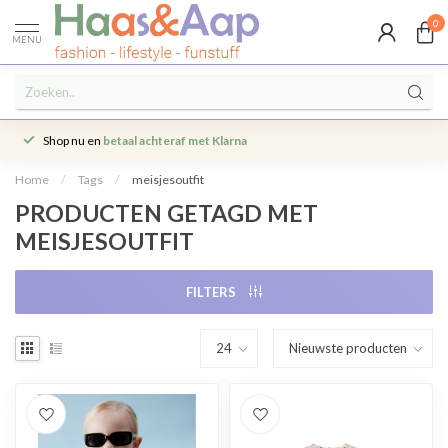
0
MENU
Shop nu en
betaal achteraf met Klarna
Home
/
Tags
/
meisjesoutfit
PRODUCTEN GETAGD MET
MEISJESOUTFIT
FILTERS