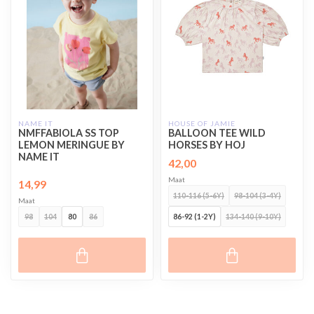
NAME IT
HOUSE OF JAMIE
NMFFABIOLA SS TOP
BALLOON TEE WILD
LEMON MERINGUE BY
HORSES BY HOJ
NAME IT
42,00
Maat
14,99
110-116 (5-6Y)
98-104 (3-4Y)
Maat
98
104
80
86
86-92 (1-2Y)
134-140 (9-10Y)