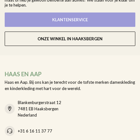
maat of heb je gewoon behoefte aan advies? We staan voor je klaar om
je te helpen.
KLANTENSERVICE
ONZE WINKEL IN HAAKSBERGEN
HAAS EN AAP
Haas en Aap. Bij ons kan je terecht voor de tofste merken dameskleding
en kinderkleding met hart voor de wereld.
Blankenburgerstraat 12
7481 EB Haaksbergen
Nederland
+31 6 16 11 37 77