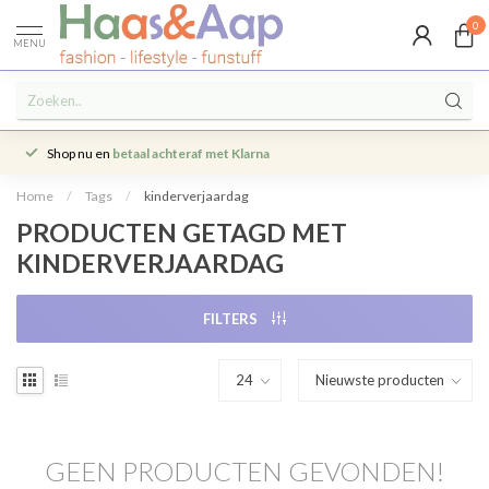
0
MENU
Shop nu en
betaal achteraf met Klarna
Home
/
Tags
/
kinderverjaardag
PRODUCTEN GETAGD MET
KINDERVERJAARDAG
FILTERS
GEEN PRODUCTEN GEVONDEN!