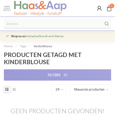
0
MENU
Shop nu en
betaal achteraf met Klarna
Home
/
Tags
/
kinderblouse
PRODUCTEN GETAGD MET
KINDERBLOUSE
FILTERS
GEEN PRODUCTEN GEVONDEN!