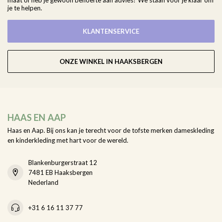
maat of heb je gewoon behoefte aan advies? We staan voor je klaar om
je te helpen.
KLANTENSERVICE
ONZE WINKEL IN HAAKSBERGEN
HAAS EN AAP
Haas en Aap. Bij ons kan je terecht voor de tofste merken dameskleding
en kinderkleding met hart voor de wereld.
Blankenburgerstraat 12
7481 EB Haaksbergen
Nederland
+31 6 16 11 37 77