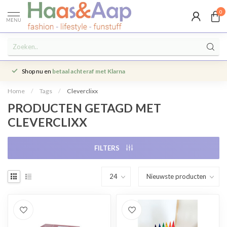
0
MENU
Shop nu en
betaal achteraf met Klarna
Home
/
Tags
/
Cleverclixx
PRODUCTEN GETAGD MET
CLEVERCLIXX
FILTERS