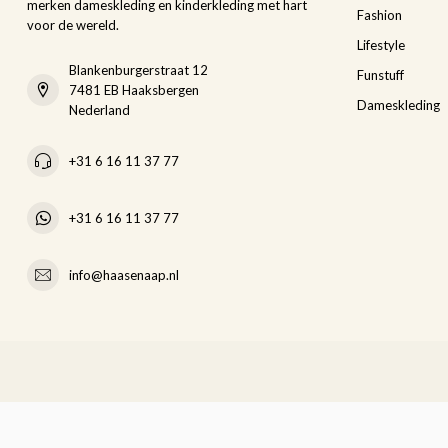
merken dameskleding en kinderkleding met hart
Fashion
voor de wereld.
Lifestyle
Blankenburgerstraat 12
Funstuff
7481 EB Haaksbergen
Dameskleding
Nederland
+31 6 16 11 37 77
+31 6 16 11 37 77
info@haasenaap.nl