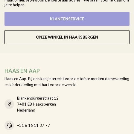
maat of heb je gewoon behoefte aan advies? We staan voor je klaar om
je te helpen.
KLANTENSERVICE
ONZE WINKEL IN HAAKSBERGEN
HAAS EN AAP
Haas en Aap. Bij ons kan je terecht voor de tofste merken dameskleding
en kinderkleding met hart voor de wereld.
Blankenburgerstraat 12
7481 EB Haaksbergen
Nederland
+31 6 16 11 37 77