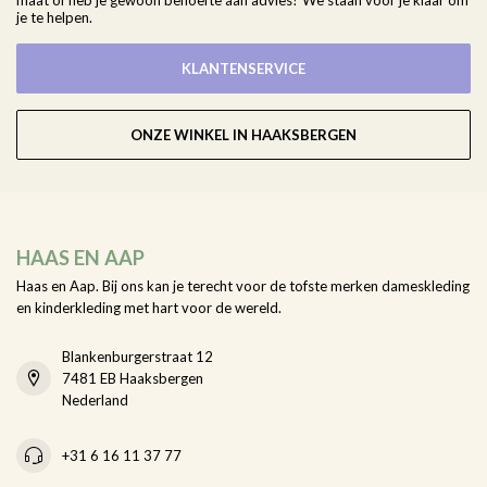
maat of heb je gewoon behoefte aan advies? We staan voor je klaar om
je te helpen.
KLANTENSERVICE
ONZE WINKEL IN HAAKSBERGEN
HAAS EN AAP
Haas en Aap. Bij ons kan je terecht voor de tofste merken dameskleding
en kinderkleding met hart voor de wereld.
Blankenburgerstraat 12
7481 EB Haaksbergen
Nederland
+31 6 16 11 37 77