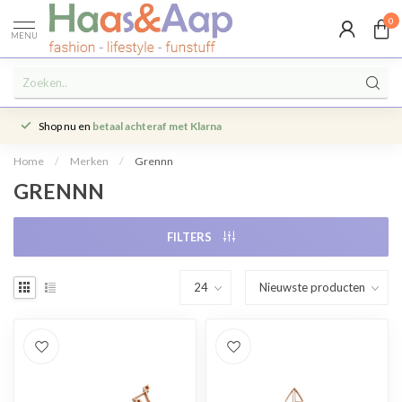
0
MENU
Shop nu en
betaal achteraf met Klarna
Home
/
Merken
/
Grennn
GRENNN
FILTERS