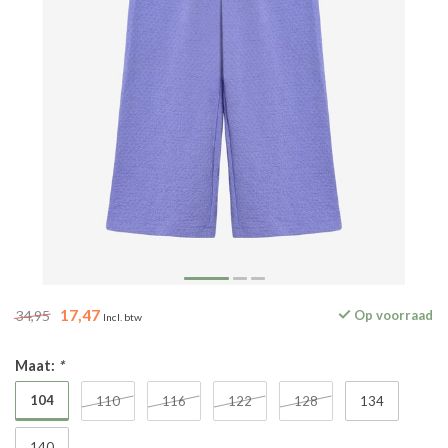
17,47
34,95
Op voorraad
Incl. btw
Maat:
*
104
110
116
122
128
134
140