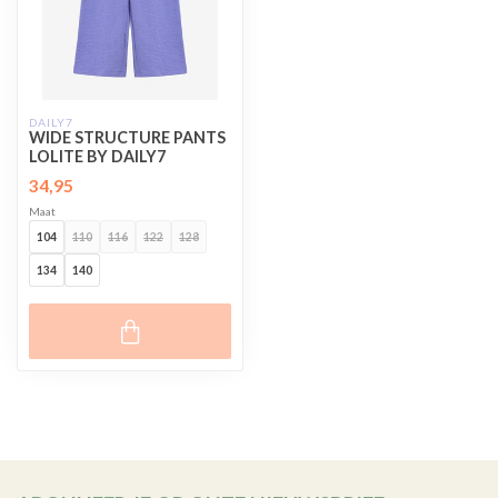
DAILY7
WIDE STRUCTURE PANTS
LOLITE BY DAILY7
34,95
Maat
104
110
116
122
128
134
140