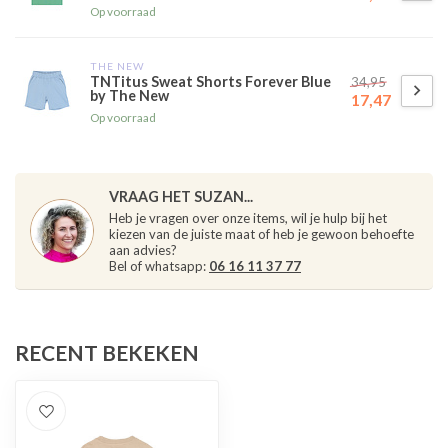
Op voorraad
THE NEW
TNTitus Sweat Shorts Forever Blue
34,95
by The New
17,47
Op voorraad
VRAAG HET SUZAN...
Heb je vragen over onze items, wil je hulp bij het
kiezen van de juiste maat of heb je gewoon behoefte
aan advies?
Bel of whatsapp:
06 16 11 37 77
RECENT BEKEKEN