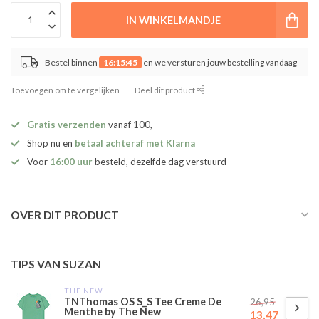
IN WINKELMANDJE
Bestel binnen
16:15:45
en we versturen jouw bestelling vandaag
Toevoegen om te vergelijken
Deel dit product
Gratis verzenden
vanaf 100,-
Shop nu en
betaal achteraf met Klarna
Voor
16:00 uur
besteld, dezelfde dag verstuurd
OVER DIT PRODUCT
TIPS VAN SUZAN
THE NEW
TNThomas OS S_S Tee Creme De
26,95
Menthe by The New
13,47