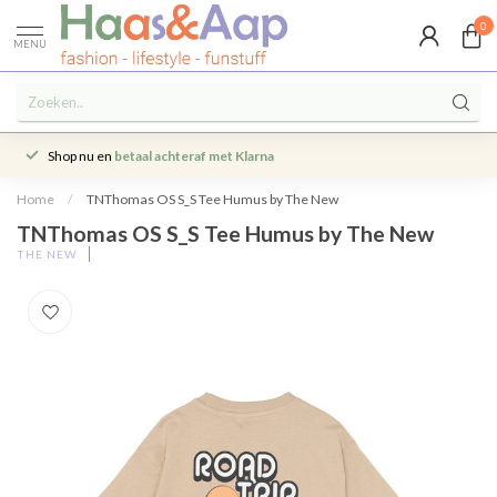
0
MENU
Shop nu en
betaal achteraf met Klarna
Home
/
TNThomas OS S_S Tee Humus by The New
TNThomas OS S_S Tee Humus by The New
THE NEW