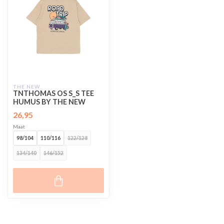
THE NEW
TNTHOMAS OS S_S TEE
HUMUS BY THE NEW
26,95
Maat
98/104
110/116
122/128
134/140
146/152