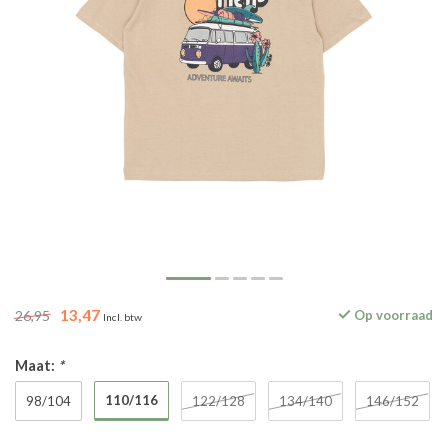
13,47
26,95
Op voorraad
Incl. btw
Maat:
*
110/116
98/104
122/128
134/140
146/152