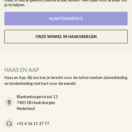
maat of heb je gewoon behoefte aan advies? We staan voor je klaar om
je te helpen.
KLANTENSERVICE
ONZE WINKEL IN HAAKSBERGEN
HAAS EN AAP
Haas en Aap. Bij ons kan je terecht voor de tofste merken dameskleding
en kinderkleding met hart voor de wereld.
Blankenburgerstraat 12
7481 EB Haaksbergen
Nederland
+31 6 16 11 37 77