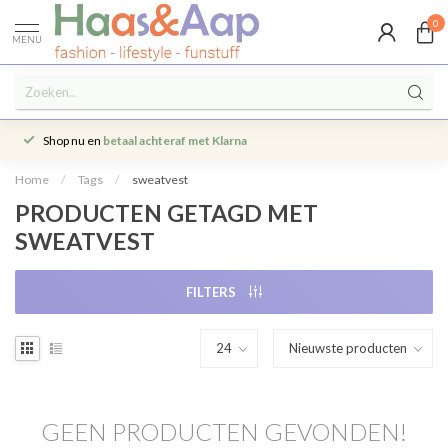
0
MENU
Shop nu en
betaal achteraf met Klarna
Home
/
Tags
/
sweatvest
PRODUCTEN GETAGD MET
SWEATVEST
FILTERS
GEEN PRODUCTEN GEVONDEN!