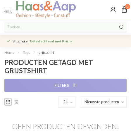
0
MENU
Shop nu en
betaal achteraf met Klarna
Home
/
Tags
/
grijstshirt
PRODUCTEN GETAGD MET
GRIJSTSHIRT
FILTERS
GEEN PRODUCTEN GEVONDEN!