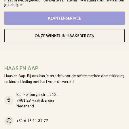
maat of heb je gewoon behoefte aan advies? We staan voor je klaar om
je te helpen.
KLANTENSERVICE
ONZE WINKEL IN HAAKSBERGEN
HAAS EN AAP
Haas en Aap. Bij ons kan je terecht voor de tofste merken dameskleding
en kinderkleding met hart voor de wereld.
Blankenburgerstraat 12
7481 EB Haaksbergen
Nederland
+31 6 16 11 37 77