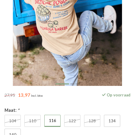
13,97
27,95
Op voorraad
Incl. btw
Maat:
*
116
104
110
122
128
134
140