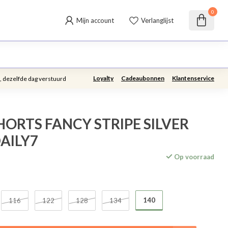
0
Mijn account
Verlanglijst
Loyalty
Cadeaubonnen
Klantenservice
, dezelfde dag verstuurd
HORTS FANCY STRIPE SILVER
DAILY7
Op voorraad
140
116
122
128
134