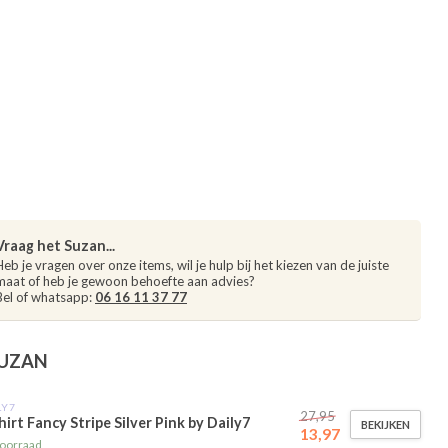
Vraag het Suzan...
Heb je vragen over onze items, wil je hulp bij het kiezen van de juiste
maat of heb je gewoon behoefte aan advies?
Bel of whatsapp:
06 16 11 37 77
SUZAN
LY7
27,95
hirt Fancy Stripe Silver Pink by Daily7
BEKIJKEN
13,97
oorraad