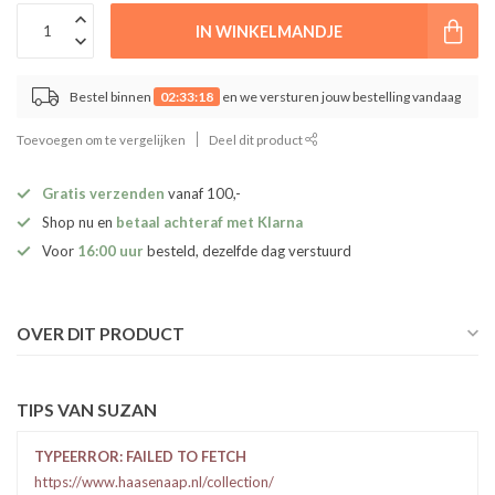
IN WINKELMANDJE
Bestel binnen
02:33:18
en we versturen jouw bestelling vandaag
Toevoegen om te vergelijken
Deel dit product
Gratis verzenden
vanaf 100,-
Shop nu en
betaal achteraf met Klarna
Voor
16:00 uur
besteld, dezelfde dag verstuurd
OVER DIT PRODUCT
TIPS VAN SUZAN
TYPEERROR: FAILED TO FETCH
https://www.haasenaap.nl/collection/