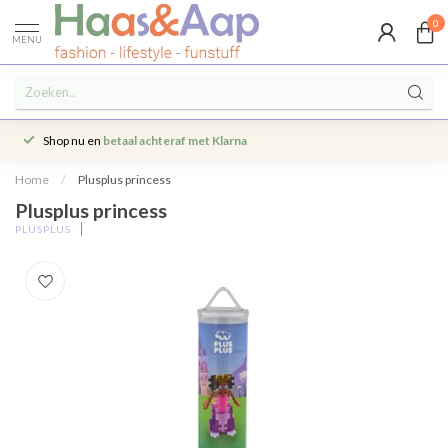
0
MENU
Shop nu en
betaal achteraf met Klarna
Home
/
Plusplus princess
Plusplus princess
PLUSPLUS