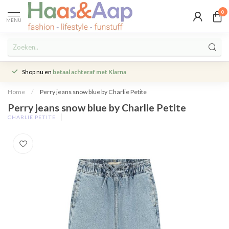
0
MENU
Shop nu en
betaal achteraf met Klarna
Home
/
Perry jeans snow blue by Charlie Petite
Perry jeans snow blue by Charlie Petite
CHARLIE PETITE