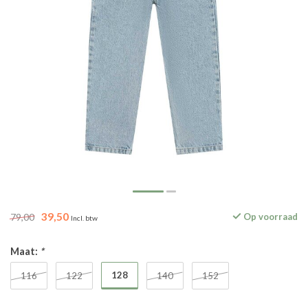
39,50
79,00
Op voorraad
Incl. btw
Maat:
*
128
116
122
140
152