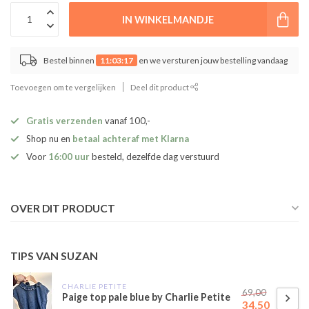
IN WINKELMANDJE
Bestel binnen
11:03:17
en we versturen jouw bestelling vandaag
Toevoegen om te vergelijken
Deel dit product
Gratis verzenden
vanaf 100,-
Shop nu en
betaal achteraf met Klarna
Voor
16:00 uur
besteld, dezelfde dag verstuurd
OVER DIT PRODUCT
TIPS VAN SUZAN
CHARLIE PETITE
69,00
Paige top pale blue by Charlie Petite
34,50