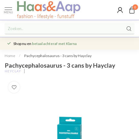
0
MENU
Shop nu en
betaal achteraf met Klarna
Home
/
Pachycephalosaurus - 3 cans by Hayclay
Pachycephalosaurus - 3 cans by Hayclay
HEYCLAY