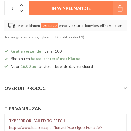
IN WINKELMANDJE
Bestel binnen
06:54:19
en we versturen jouw bestelling vandaag
Toevoegen om te vergelijken
Deel dit product
Gratis verzenden
vanaf 100,-
Shop nu en
betaal achteraf met Klarna
Voor
16:00 uur
besteld, dezelfde dag verstuurd
OVER DIT PRODUCT
TIPS VAN SUZAN
TYPEERROR: FAILED TO FETCH
https://www.haasenaap.nl/funstuff/speelgoed/creatief/