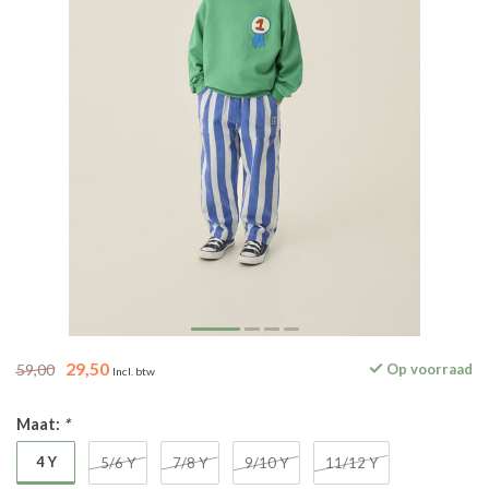
29,50
59,00
Op voorraad
Incl. btw
Maat:
*
4 Y
5/6 Y
7/8 Y
9/10 Y
11/12 Y