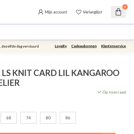
0
Mijn account
Verlanglijst
Loyalty
Cadeaubonnen
Klantenservice
, dezelfde dag verstuurd
LS KNIT CARD LIL KANGAROO
TELIER
Op voorraad
68
74
80
86