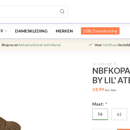
FF
DAMESKLEDING
MERKEN
50% Zomerkorting
Shop nu en
betaal achteraf met Klarna
Voor
16:00 uur
besteld
LIL' ATELIER
NBFKOPA 
BY LIL' A
34,99
Incl. btw
Maat:
*
56
62