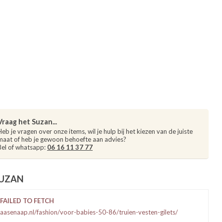
Vraag het Suzan...
Heb je vragen over onze items, wil je hulp bij het kiezen van de juiste
maat of heb je gewoon behoefte aan advies?
Bel of whatsapp:
06 16 11 37 77
SUZAN
FAILED TO FETCH
aasenaap.nl/fashion/voor-babies-50-86/truien-vesten-gilets/