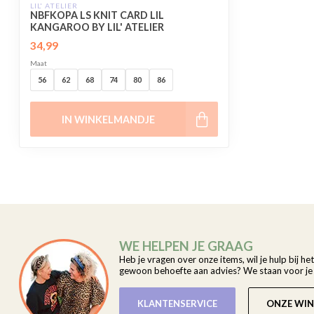
LIL' ATELIER
NBFKOPA LS KNIT CARD LIL
KANGAROO BY LIL' ATELIER
34,99
Maat
56
62
68
74
80
86
IN WINKELMANDJE
WE HELPEN JE GRAAG
Heb je vragen over onze items, wil je hulp bij he
gewoon behoefte aan advies? We staan voor je k
KLANTENSERVICE
ONZE WIN