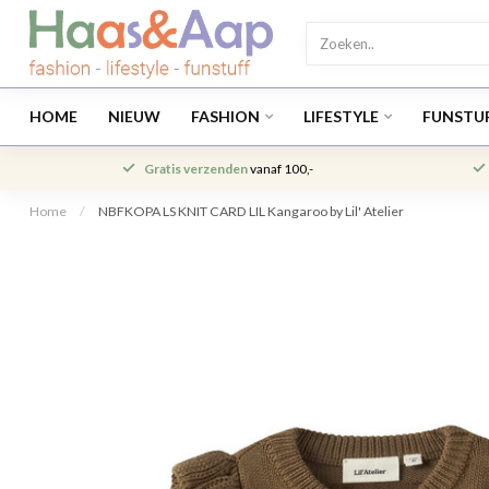
HOME
NIEUW
FASHION
LIFESTYLE
FUNSTU
Gratis verzenden
vanaf 100,-
Home
/
NBFKOPA LS KNIT CARD LIL Kangaroo by Lil' Atelier