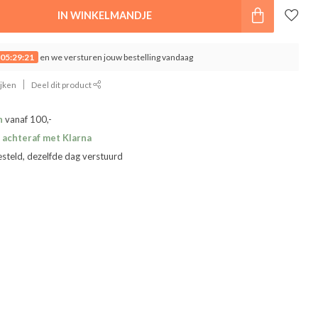
IN WINKELMANDJE
05:29:20
en we versturen jouw bestelling vandaag
ijken
Deel dit product
n
vanaf 100,-
 achteraf met Klarna
esteld, dezelfde dag verstuurd