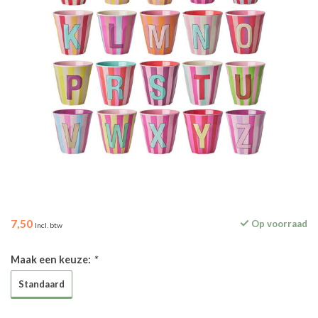
7,50
Op voorraad
Incl. btw
Maak een keuze:
*
Standaard