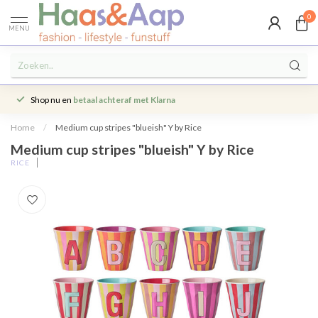
0
MENU
Shop nu en
betaal achteraf met Klarna
Home
/
Medium cup stripes "blueish" Y by Rice
Medium cup stripes "blueish" Y by Rice
RICE