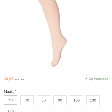
24,95
Op voorraad
Incl. btw
Maat:
*
60
70
80
90
100
130
140