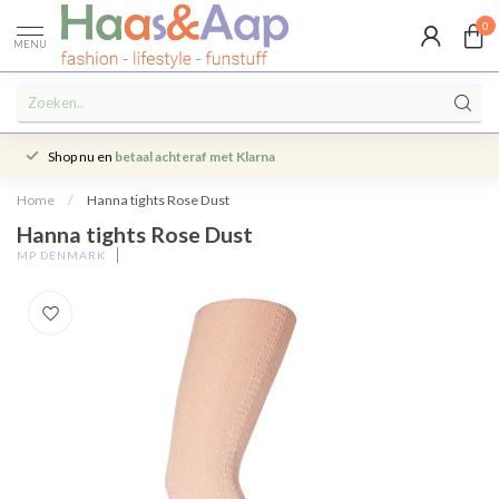
0
MENU
Shop nu en
betaal achteraf met Klarna
Home
/
Hanna tights Rose Dust
Hanna tights Rose Dust
MP DENMARK