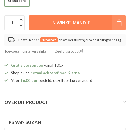
Standaard
IN WINKELMANDJE
Bestel binnen
13:40:42
en we versturen jouw bestelling vandaag
Toevoegen om te vergelijken
Deel dit product
Gratis verzenden
vanaf 100,-
Shop nu en
betaal achteraf met Klarna
Voor
16:00 uur
besteld, dezelfde dag verstuurd
OVER DIT PRODUCT
TIPS VAN SUZAN