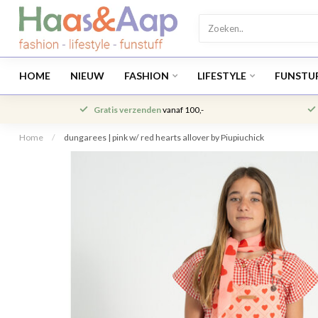
HOME
NIEUW
FASHION
LIFESTYLE
FUNSTU
Gratis verzenden
vanaf 100,-
Home
/
dungarees | pink w/ red hearts allover by Piupiuchick