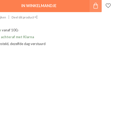
IN WINKELMANDJE
ijken
Deel dit product
n
vanaf 100,-
 achteraf met Klarna
esteld, dezelfde dag verstuurd