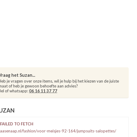
Vraag het Suzan...
Heb je vragen over onze items, wil je hulp bij het kiezen van de juiste
maat of heb je gewoon behoefte aan advies?
Bel of whatsapp:
06 16 11 37 77
SUZAN
FAILED TO FETCH
aasenaap.nl/fashion/voor-meisjes-92-164/jumpsuits-salopettes/