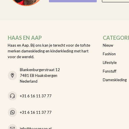
HAAS EN AAP
CATEGOR
Haas en Aap. Bij ons kan je terecht voor de tofste
Nieuw
merken dameskleding en kinderkleding met hart
Fashion
voor de wereld.
Lifestyle
Blankenburgerstraat 12
Funstuff
7481 EB Haaksbergen
Dameskleding
Nederland
+31 6 16 11 37 77
+31 6 16 11 37 77
info@haasenaap.nl