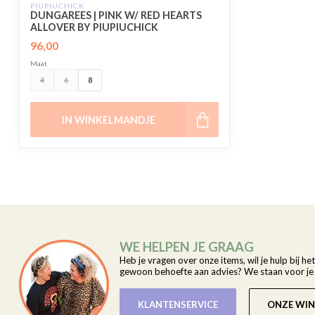
PIUPIUCHICK
DUNGAREES | PINK W/ RED HEARTS
ALLOVER BY PIUPIUCHICK
96,00
Maat
4
6
8
IN WINKELMANDJE
WE HELPEN JE GRAAG
Heb je vragen over onze items, wil je hulp bij he
gewoon behoefte aan advies? We staan voor je k
KLANTENSERVICE
ONZE WIN