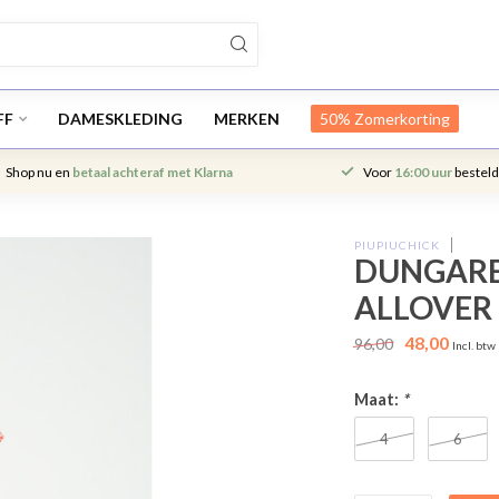
FF
DAMESKLEDING
MERKEN
50% Zomerkorting
Shop nu en
betaal achteraf met Klarna
Voor
16:00 uur
besteld
PIUPIUCHICK
DUNGAREE
ALLOVER 
48,00
96,00
Incl. btw
Maat:
*
4
6