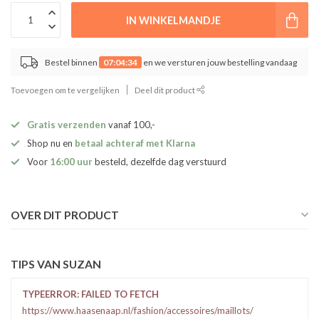
IN WINKELMANDJE
Bestel binnen
07:04:34
en we versturen jouw bestelling vandaag
Toevoegen om te vergelijken
Deel dit product
Gratis verzenden
vanaf 100,-
Shop nu en
betaal achteraf met Klarna
Voor
16:00 uur
besteld, dezelfde dag verstuurd
OVER DIT PRODUCT
TIPS VAN SUZAN
TYPEERROR: FAILED TO FETCH
https://www.haasenaap.nl/fashion/accessoires/maillots/