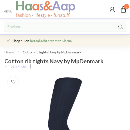
0
MENU
Shop nu en
betaal achteraf met Klarna
Home
/
Cotton rib tights Navy by MpDenmark
Cotton rib tights Navy by MpDenmark
MP DENMARK