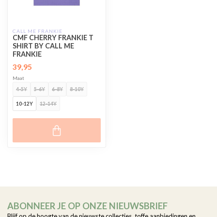
CALL ME FRANKIE
CMF CHERRY FRANKIE T
SHIRT BY CALL ME
FRANKIE
39,95
Maat
4-5Y
5-6Y
6-8Y
8-10Y
10-12Y
12-14Y
ABONNEER JE OP ONZE NIEUWSBRIEF
Blijf op de hoogte van de nieuwste collecties, toffe aanbiedingen en