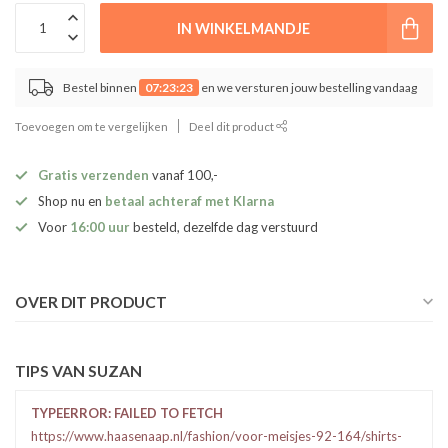
IN WINKELMANDJE
Bestel binnen
07:23:22
en we versturen jouw bestelling vandaag
Toevoegen om te vergelijken
Deel dit product
Gratis verzenden
vanaf 100,-
Shop nu en
betaal achteraf met Klarna
Voor
16:00 uur
besteld, dezelfde dag verstuurd
OVER DIT PRODUCT
TIPS VAN SUZAN
TYPEERROR: FAILED TO FETCH
https://www.haasenaap.nl/fashion/voor-meisjes-92-164/shirts-