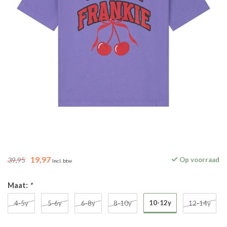
19,97
39,95
Op voorraad
Incl. btw
Maat:
*
10-12y
4-5y
5-6y
6-8y
8-10y
12-14y