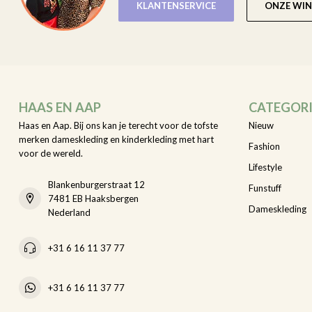
KLANTENSERVICE
ONZE WIN
HAAS EN AAP
CATEGOR
Haas en Aap. Bij ons kan je terecht voor de tofste
Nieuw
merken dameskleding en kinderkleding met hart
Fashion
voor de wereld.
Lifestyle
Blankenburgerstraat 12
Funstuff
7481 EB Haaksbergen
Dameskleding
Nederland
+31 6 16 11 37 77
+31 6 16 11 37 77