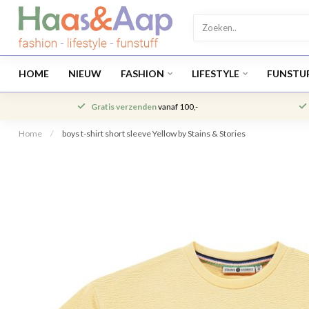
HOME
NIEUW
FASHION
LIFESTYLE
FUNSTU
Gratis verzenden
vanaf 100,-
Home
/
boys t-shirt short sleeve Yellow by Stains & Stories