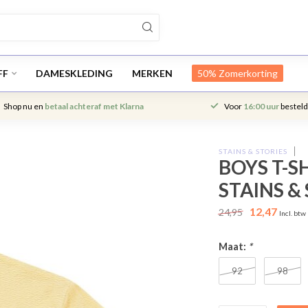
FF
DAMESKLEDING
MERKEN
50% Zomerkorting
Shop nu en
betaal achteraf met Klarna
Voor
16:00 uur
besteld
STAINS & STORIES
BOYS T-S
STAINS &
12,47
24,95
Incl. btw
Maat:
*
92
98