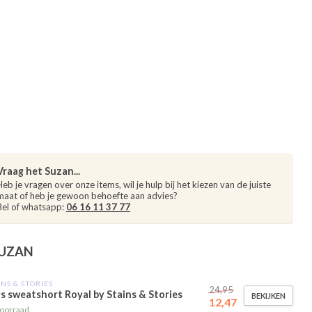
Vraag het Suzan...
Heb je vragen over onze items, wil je hulp bij het kiezen van de juiste
maat of heb je gewoon behoefte aan advies?
Bel of whatsapp:
06 16 11 37 77
SUZAN
INS & STORIES
24,95
s sweatshort Royal by Stains & Stories
BEKIJKEN
12,47
oorraad