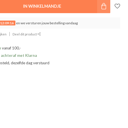
IN WINKELMANDJE
12:09:16
en we versturen jouw bestelling vandaag
ijken
Deel dit product
n
vanaf 100,-
 achteraf met Klarna
esteld, dezelfde dag verstuurd