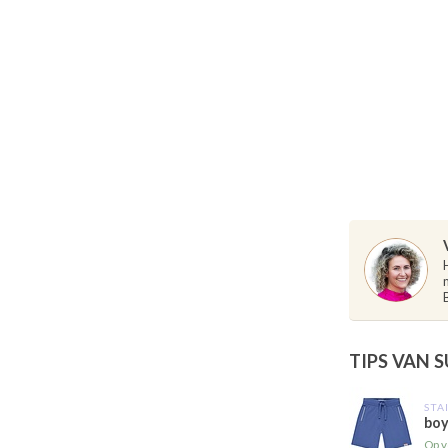
TIPS VAN 
STA
boy
Op v