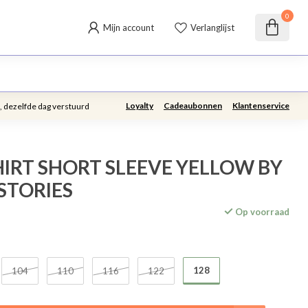
0
Mijn account
Verlanglijst
Loyalty
Cadeaubonnen
Klantenservice
, dezelfde dag verstuurd
HIRT SHORT SLEEVE YELLOW BY
 STORIES
Op voorraad
128
104
110
116
122