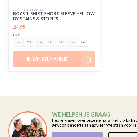
STAINS & STORIES
BOYS T-SHIRT SHORT SLEEVE YELLOW
BY STAINS & STORIES
24,95
Maat
92
98
104
110
116
122
128
IN WINKELMANDJE
WE HELPEN JE GRAAG
Heb je vragen over onze items, wil je hulp bij he
gewoon behoefte aan advies? We staan voor je k