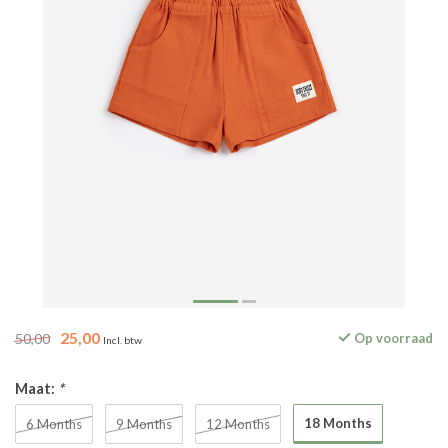
25,00
50,00
Op voorraad
Incl. btw
Maat:
*
18 Months
6 Months
9 Months
12 Months