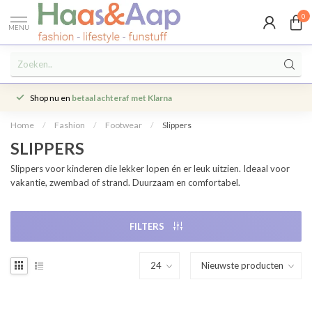
0
MENU
Shop nu en
betaal achteraf met Klarna
Home
/
Fashion
/
Footwear
/
Slippers
SLIPPERS
Slippers voor kinderen die lekker lopen én er leuk uitzien. Ideaal voor
vakantie, zwembad of strand. Duurzaam en comfortabel.
FILTERS