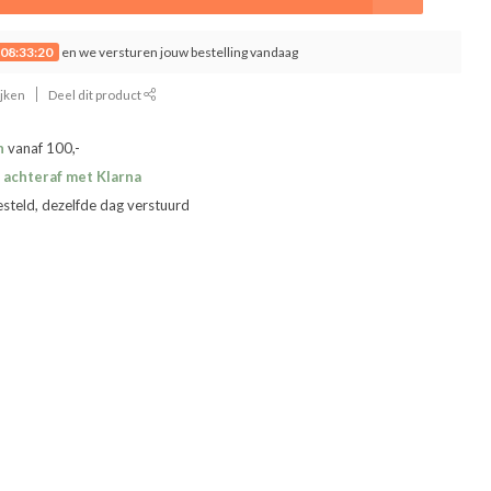
08:33:20
en we versturen jouw bestelling vandaag
ijken
Deel dit product
n
vanaf 100,-
 achteraf met Klarna
esteld, dezelfde dag verstuurd