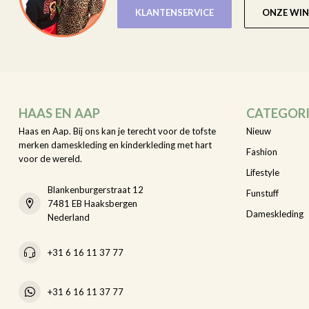
KLANTENSERVICE
ONZE WIN
HAAS EN AAP
CATEGOR
Haas en Aap. Bij ons kan je terecht voor de tofste
Nieuw
merken dameskleding en kinderkleding met hart
Fashion
voor de wereld.
Lifestyle
Blankenburgerstraat 12
Funstuff
7481 EB Haaksbergen
Dameskleding
Nederland
+31 6 16 11 37 77
+31 6 16 11 37 77