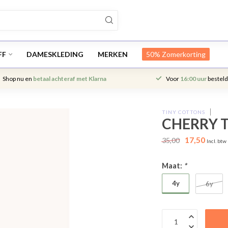
FF
DAMESKLEDING
MERKEN
50% Zomerkorting
Shop nu en
betaal achteraf met Klarna
Voor
16:00 uur
besteld
TINY COTTONS
CHERRY T
17,50
35,00
Incl. btw
Maat:
*
4y
6y