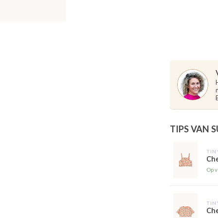
TIPS VAN 
TIN
Che
Op v
TIN
Che