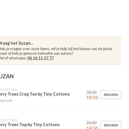
Vraag het Suzan...
Heb je vragen over onze items, wil je hulp bij het kiezen van de juiste
maat of heb je gewoon behoefte aan advies?
Bel of whatsapp:
06 16 11 37 77
SUZAN
Y COTTONS
39,00
rry Trees Crop Tee by Tiny Cottons
BEKIJKEN
19,50
oorraad
Y COTTONS
29,00
rry Trees Top by Tiny Cottons
BEKIJKEN
14,50