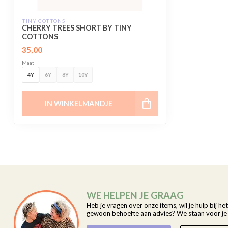
TINY COTTONS
CHERRY TREES SHORT BY TINY
COTTONS
35,00
Maat
4Y
6Y
8Y
10Y
IN WINKELMANDJE
WE HELPEN JE GRAAG
Heb je vragen over onze items, wil je hulp bij he
gewoon behoefte aan advies? We staan voor je k