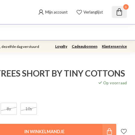
0
Mijn account
Verlanglijst
Loyalty
Cadeaubonnen
Klantenservice
, dezelfde dag verstuurd
REES SHORT BY TINY COTTONS
Op voorraad
8y
10y
IN WINKELMANDJE